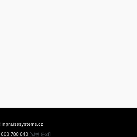
@inpraisesystems.cz
 603 780 849
[일반 문의]