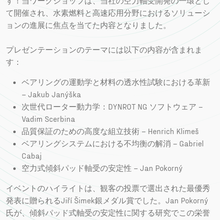
す！当ワークショップは、当社の空力軸受開発の一環とし
て開催され、水素燃料と高速応用分野におけるソリューシ
ョンの進展に焦点を当てた内容となりました。
プレゼンテーションのテーマには以下の内容が含まれま
す：
ベアリングの運動学と材料の透水性試験における革新
– Jakub Janýška
次世代ローター動力学：DYNROT NG ソフトウェア –
Vadim Scerbina
品質保証のための高度な組立技術 – Henrich Klimeš
ベアリングシステムにおける不均衡の解消 – Gabriel
Cabaj
空力式傾斜パッド軸受の安定性 – Jan Pokorný
イベントのハイライトは、観客の投票で選出された最優秀
発表に贈られるJiří Šimek銀メダル賞でした。Jan Pokorný
氏が、傾斜パッド式軸受の安定性に関する研究でこの栄誉